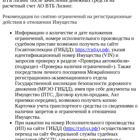
ВТБ Лизинг после зачисления денежных средств на
расчетный счет АО ВТБ Лизинг.
Рекомендация по снятию ограничений на регистрационные
действия в отношении Имущества
Информацию о количестве и дате наложения
ограничений, номере исполнительного производства и
судебном приставе возможно получить на сайте
Госавтоиспекции (ГИБДД):
https://гибдд.рф/
, указав
идентификационный номер Имущества (VIN) и
запросив проверку в разделе «Проверка автомобиля»
(подраздел «Проверка наличия ограничений»). Также
посредством личного посещения Межрайонного
регистрационно-экзаменационного отдела
Государственной инспекции безопасности дорожного
движения (МРЭО ГИБДД), имея при себе документы на
Имущество (ПТС, Договор купли-продажи, Акт
приемки-передачи), возможно получить копию
Карточки учета транспортного средства со сведениями о
наличии запретов и ограничений в отношении
Имущества.
При нажатии на номер Исполнительного производства
(ИП) на сайте ГИБДД (
https://гибдд.рф/
) осуществляется
переход на сайт Федеральной службы судебных
приставов (ФССП), где возможно ознакомиться с