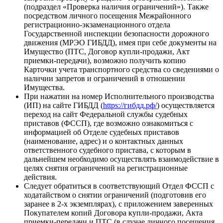
(подраздел «Проверка наличия ограничений»). Также
посредством личного посещения Межрайонного
регистрационно-экзаменационного отдела
Государственной инспекции безопасности дорожного
движения (МРЭО ГИБДД), имея при себе документы на
Имущество (ПТС, Договор купли-продажи, Акт
приемки-передачи), возможно получить копию
Карточки учета транспортного средства со сведениями о
наличии запретов и ограничений в отношении
Имущества.
При нажатии на номер Исполнительного производства
(ИП) на сайте ГИБДД (
https://гибдд.рф/
) осуществляется
переход на сайт Федеральной службы судебных
приставов (ФССП), где возможно ознакомиться с
информацией об Отделе судебных приставов
(наименование, адрес) и о контактных данных
ответственного судебного пристава, с которым в
дальнейшем необходимо осуществлять взаимодействие в
целях снятия ограничений на регистрационные
действия.
Следует обратиться в соответствующий Отдел ФССП с
ходатайством о снятии ограничений (подготовив его
заранее в 2-х экземплярах), с приложением заверенных
Покупателем копий Договора купли-продажи, Акта
приемки-передачи и ПТС (в случае личного посещения