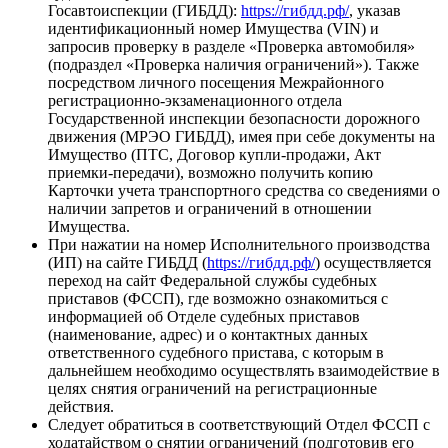
Госавтоиспекции (ГИБДД):
https://гибдд.рф/
, указав
идентификационный номер Имущества (VIN) и
запросив проверку в разделе «Проверка автомобиля»
(подраздел «Проверка наличия ограничений»). Также
посредством личного посещения Межрайонного
регистрационно-экзаменационного отдела
Государственной инспекции безопасности дорожного
движения (МРЭО ГИБДД), имея при себе документы на
Имущество (ПТС, Договор купли-продажи, Акт
приемки-передачи), возможно получить копию
Карточки учета транспортного средства со сведениями о
наличии запретов и ограничений в отношении
Имущества.
При нажатии на номер Исполнительного производства
(ИП) на сайте ГИБДД (
https://гибдд.рф/
) осуществляется
переход на сайт Федеральной службы судебных
приставов (ФССП), где возможно ознакомиться с
информацией об Отделе судебных приставов
(наименование, адрес) и о контактных данных
ответственного судебного пристава, с которым в
дальнейшем необходимо осуществлять взаимодействие в
целях снятия ограничений на регистрационные
действия.
Следует обратиться в соответствующий Отдел ФССП с
ходатайством о снятии ограничений (подготовив его