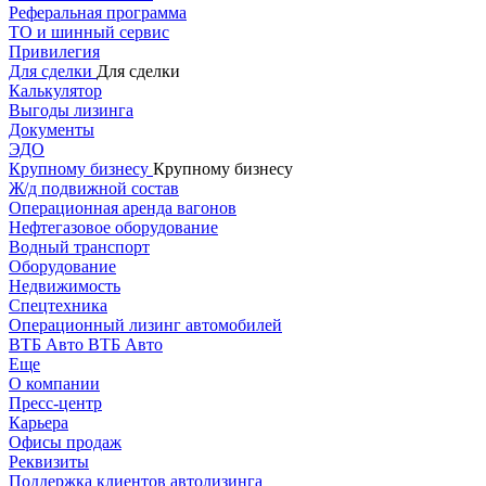
Реферальная программа
ТО и шинный сервис
Привилегия
Для сделки
Для сделки
Калькулятор
Выгоды лизинга
Документы
ЭДО
Крупному бизнесу
Крупному бизнесу
Ж/д подвижной состав
Операционная аренда вагонов
Нефтегазовое оборудование
Водный транспорт
Оборудование
Недвижимость
Спецтехника
Операционный лизинг автомобилей
ВТБ Авто
ВТБ Авто
Еще
О компании
Пресс-центр
Карьера
Офисы продаж
Реквизиты
Поддержка клиентов автолизинга