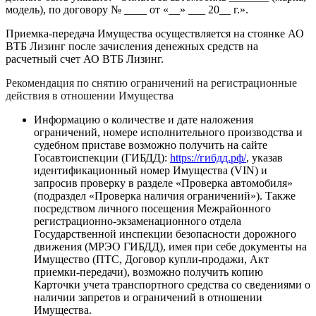
модель), по договору № ____ от «__» ___ 20__ г.».
Приемка-передача Имущества осуществляется на стоянке АО
ВТБ Лизинг после зачисления денежных средств на
расчетный счет АО ВТБ Лизинг.
Рекомендация по снятию ограничений на регистрационные
действия в отношении Имущества
Информацию о количестве и дате наложения
ограничений, номере исполнительного производства и
судебном приставе возможно получить на сайте
Госавтоиспекции (ГИБДД):
https://гибдд.рф/
, указав
идентификационный номер Имущества (VIN) и
запросив проверку в разделе «Проверка автомобиля»
(подраздел «Проверка наличия ограничений»). Также
посредством личного посещения Межрайонного
регистрационно-экзаменационного отдела
Государственной инспекции безопасности дорожного
движения (МРЭО ГИБДД), имея при себе документы на
Имущество (ПТС, Договор купли-продажи, Акт
приемки-передачи), возможно получить копию
Карточки учета транспортного средства со сведениями о
наличии запретов и ограничений в отношении
Имущества.