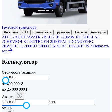
Грузовой транспорт
Легковые
ЛКТ
Спецтехника
Грузовые
Прицепы
Автобусы
AITO
2
AUDI
7
AVATR
2
BELGEE
22
BMW
18
CADILLAC
2
CHEVROLET
9
CITROEN
2
DEEPAL
2
DONGFENG
7
EVOLUTE
7
FORD
14
FOTON
4
GAC
16
GENESIS
2
Показать
все
Калькулятор
Стоимость техники
от 400 000 ₽
до 25 000 000 ₽
Аванс
от 0%