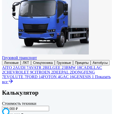
Грузовой транспорт
Легковые
ЛКТ
Спецтехника
Грузовые
Прицепы
Автобусы
AITO
2
AUDI
7
AVATR
2
BELGEE
23
BMW
18
CADILLAC
2
CHEVROLET
9
CITROEN
2
DEEPAL
2
DONGFENG
7
EVOLUTE
7
FORD
14
FOTON
4
GAC
16
GENESIS
1
Показать
все
Калькулятор
Стоимость техники