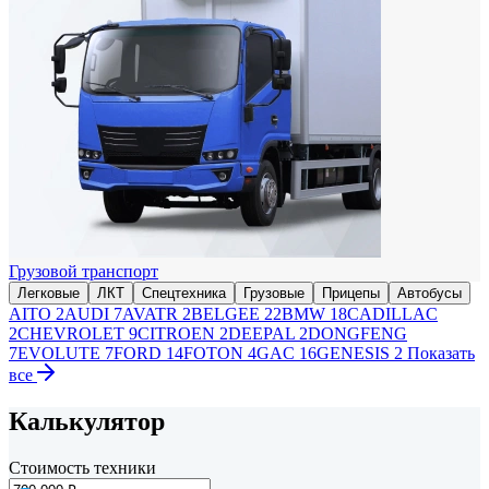
Грузовой транспорт
Легковые
ЛКТ
Спецтехника
Грузовые
Прицепы
Автобусы
AITO
2
AUDI
7
AVATR
2
BELGEE
22
BMW
18
CADILLAC
2
CHEVROLET
9
CITROEN
2
DEEPAL
2
DONGFENG
7
EVOLUTE
7
FORD
14
FOTON
4
GAC
16
GENESIS
2
Показать
все
Калькулятор
Стоимость техники