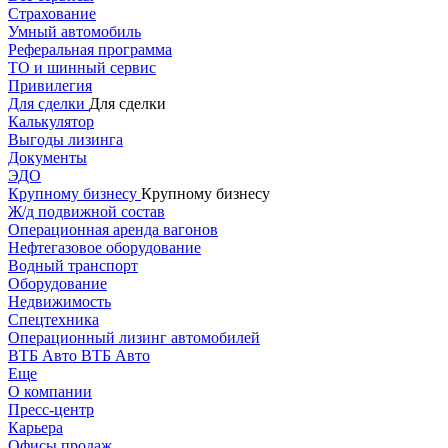
Страхование
Умный автомобиль
Реферальная программа
ТО и шинный сервис
Привилегия
Для сделки
Для сделки
Калькулятор
Выгоды лизинга
Документы
ЭДО
Крупному бизнесу
Крупному бизнесу
Ж/д подвижной состав
Операционная аренда вагонов
Нефтегазовое оборудование
Водный транспорт
Оборудование
Недвижимость
Спецтехника
Операционный лизинг автомобилей
ВТБ Авто
ВТБ Авто
Еще
О компании
Пресс-центр
Карьера
Офисы продаж