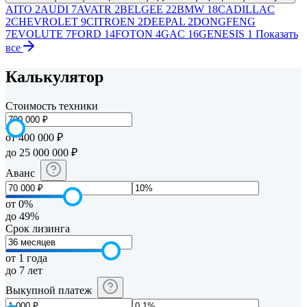
AITO
2
AUDI
7
AVATR
2
BELGEE
22
BMW
18
CADILLAC
2
CHEVROLET
9
CITROEN
2
DEEPAL
2
DONGFENG
7
EVOLUTE
7
FORD
14
FOTON
4
GAC
16
GENESIS
1
Показать
все
Калькулятор
Стоимость техники
от 400 000 ₽
до 25 000 000 ₽
Аванс
от 0%
до 49%
Срок лизинга
от 1 года
до 7 лет
Выкупной платеж