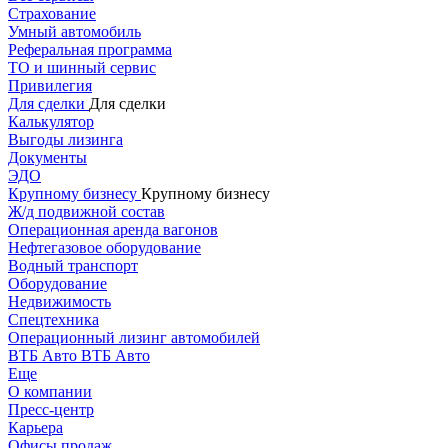
Страхование
Умный автомобиль
Реферальная программа
ТО и шинный сервис
Привилегия
Для сделки
Для сделки
Калькулятор
Выгоды лизинга
Документы
ЭДО
Крупному бизнесу
Крупному бизнесу
Ж/д подвижной состав
Операционная аренда вагонов
Нефтегазовое оборудование
Водный транспорт
Оборудование
Недвижимость
Спецтехника
Операционный лизинг автомобилей
ВТБ Авто
ВТБ Авто
Еще
О компании
Пресс-центр
Карьера
Офисы продаж