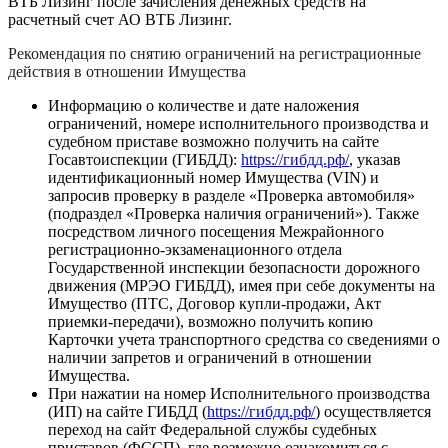
ВТБ Лизинг после зачисления денежных средств на
расчетный счет АО ВТБ Лизинг.
Рекомендация по снятию ограничений на регистрационные
действия в отношении Имущества
Информацию о количестве и дате наложения
ограничений, номере исполнительного производства и
судебном приставе возможно получить на сайте
Госавтоиспекции (ГИБДД):
https://гибдд.рф/
, указав
идентификационный номер Имущества (VIN) и
запросив проверку в разделе «Проверка автомобиля»
(подраздел «Проверка наличия ограничений»). Также
посредством личного посещения Межрайонного
регистрационно-экзаменационного отдела
Государственной инспекции безопасности дорожного
движения (МРЭО ГИБДД), имея при себе документы на
Имущество (ПТС, Договор купли-продажи, Акт
приемки-передачи), возможно получить копию
Карточки учета транспортного средства со сведениями о
наличии запретов и ограничений в отношении
Имущества.
При нажатии на номер Исполнительного производства
(ИП) на сайте ГИБДД (
https://гибдд.рф/
) осуществляется
переход на сайт Федеральной службы судебных
приставов (ФССП), где возможно ознакомиться с