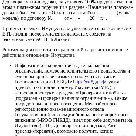
Договора купли-продажи, на условиях 100% предоплаты, при
этом в платежном поручении в разделе «Назначение платежа»
должно быть указано: «Оплата за автомобиль _______ (марка,
модель), по договору № ____ от «__» ___ 20__ г.».
Приемка-передача Имущества осуществляется на стоянке АО
ВТБ Лизинг после зачисления денежных средств на
расчетный счет АО ВТБ Лизинг.
Рекомендация по снятию ограничений на регистрационные
действия в отношении Имущества
Информацию о количестве и дате наложения
ограничений, номере исполнительного производства и
судебном приставе возможно получить на сайте
Госавтоиспекции (ГИБДД):
https://гибдд.рф/
, указав
идентификационный номер Имущества (VIN) и
запросив проверку в разделе «Проверка автомобиля»
(подраздел «Проверка наличия ограничений»). Также
посредством личного посещения Межрайонного
регистрационно-экзаменационного отдела
Государственной инспекции безопасности дорожного
движения (МРЭО ГИБДД), имея при себе документы на
Имущество (ПТС, Договор купли-продажи, Акт
приемки-передачи), возможно получить копию