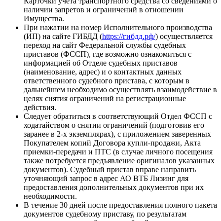
Карточки учета транспортного средства со сведениями о
наличии запретов и ограничений в отношении
Имущества.
При нажатии на номер Исполнительного производства
(ИП) на сайте ГИБДД (
https://гибдд.рф/
) осуществляется
переход на сайт Федеральной службы судебных
приставов (ФССП), где возможно ознакомиться с
информацией об Отделе судебных приставов
(наименование, адрес) и о контактных данных
ответственного судебного пристава, с которым в
дальнейшем необходимо осуществлять взаимодействие в
целях снятия ограничений на регистрационные
действия.
Следует обратиться в соответствующий Отдел ФССП с
ходатайством о снятии ограничений (подготовив его
заранее в 2-х экземплярах), с приложением заверенных
Покупателем копий Договора купли-продажи, Акта
приемки-передачи и ПТС (в случае личного посещения
также потребуется предъявление оригиналов указанных
документов). Судебный пристав вправе направить
уточняющий запрос в адрес АО ВТБ Лизинг для
предоставления дополнительных документов при их
необходимости.
В течение 30 дней после предоставления полного пакета
документов судебному приставу, по результатам