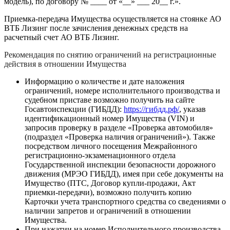
модель), по договору № ____ от «__» ___ 20__ г.».
Приемка-передача Имущества осуществляется на стоянке АО
ВТБ Лизинг после зачисления денежных средств на
расчетный счет АО ВТБ Лизинг.
Рекомендация по снятию ограничений на регистрационные
действия в отношении Имущества
Информацию о количестве и дате наложения
ограничений, номере исполнительного производства и
судебном приставе возможно получить на сайте
Госавтоиспекции (ГИБДД):
https://гибдд.рф/
, указав
идентификационный номер Имущества (VIN) и
запросив проверку в разделе «Проверка автомобиля»
(подраздел «Проверка наличия ограничений»). Также
посредством личного посещения Межрайонного
регистрационно-экзаменационного отдела
Государственной инспекции безопасности дорожного
движения (МРЭО ГИБДД), имея при себе документы на
Имущество (ПТС, Договор купли-продажи, Акт
приемки-передачи), возможно получить копию
Карточки учета транспортного средства со сведениями о
наличии запретов и ограничений в отношении
Имущества.
При нажатии на номер Исполнительного производства