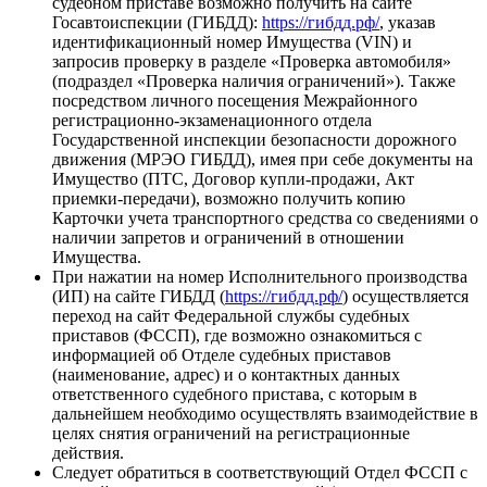
судебном приставе возможно получить на сайте
Госавтоиспекции (ГИБДД):
https://гибдд.рф/
, указав
идентификационный номер Имущества (VIN) и
запросив проверку в разделе «Проверка автомобиля»
(подраздел «Проверка наличия ограничений»). Также
посредством личного посещения Межрайонного
регистрационно-экзаменационного отдела
Государственной инспекции безопасности дорожного
движения (МРЭО ГИБДД), имея при себе документы на
Имущество (ПТС, Договор купли-продажи, Акт
приемки-передачи), возможно получить копию
Карточки учета транспортного средства со сведениями о
наличии запретов и ограничений в отношении
Имущества.
При нажатии на номер Исполнительного производства
(ИП) на сайте ГИБДД (
https://гибдд.рф/
) осуществляется
переход на сайт Федеральной службы судебных
приставов (ФССП), где возможно ознакомиться с
информацией об Отделе судебных приставов
(наименование, адрес) и о контактных данных
ответственного судебного пристава, с которым в
дальнейшем необходимо осуществлять взаимодействие в
целях снятия ограничений на регистрационные
действия.
Следует обратиться в соответствующий Отдел ФССП с