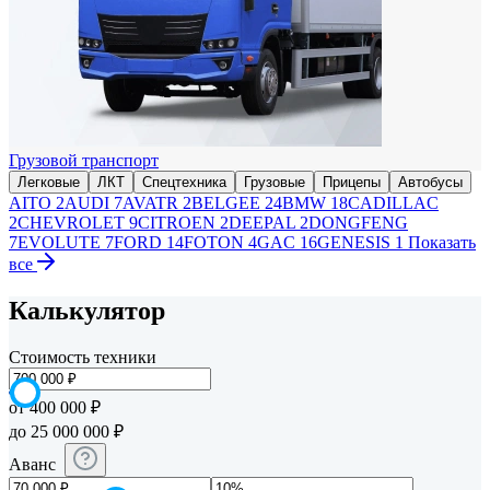
Грузовой транспорт
Легковые
ЛКТ
Спецтехника
Грузовые
Прицепы
Автобусы
AITO
2
AUDI
7
AVATR
2
BELGEE
24
BMW
18
CADILLAC
2
CHEVROLET
9
CITROEN
2
DEEPAL
2
DONGFENG
7
EVOLUTE
7
FORD
14
FOTON
4
GAC
16
GENESIS
1
Показать
все
Калькулятор
Стоимость техники
от 400 000 ₽
до 25 000 000 ₽
Аванс