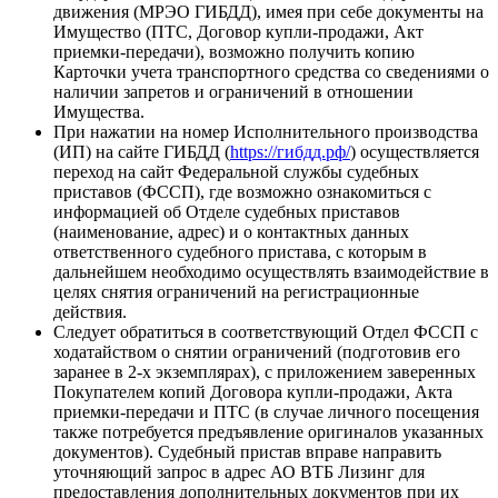
движения (МРЭО ГИБДД), имея при себе документы на
Имущество (ПТС, Договор купли-продажи, Акт
приемки-передачи), возможно получить копию
Карточки учета транспортного средства со сведениями о
наличии запретов и ограничений в отношении
Имущества.
При нажатии на номер Исполнительного производства
(ИП) на сайте ГИБДД (
https://гибдд.рф/
) осуществляется
переход на сайт Федеральной службы судебных
приставов (ФССП), где возможно ознакомиться с
информацией об Отделе судебных приставов
(наименование, адрес) и о контактных данных
ответственного судебного пристава, с которым в
дальнейшем необходимо осуществлять взаимодействие в
целях снятия ограничений на регистрационные
действия.
Следует обратиться в соответствующий Отдел ФССП с
ходатайством о снятии ограничений (подготовив его
заранее в 2-х экземплярах), с приложением заверенных
Покупателем копий Договора купли-продажи, Акта
приемки-передачи и ПТС (в случае личного посещения
также потребуется предъявление оригиналов указанных
документов). Судебный пристав вправе направить
уточняющий запрос в адрес АО ВТБ Лизинг для
предоставления дополнительных документов при их