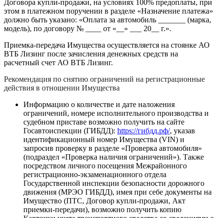
Договора купли-продажи, на условиях 100% предоплаты, при
этом в платежном поручении в разделе «Назначение платежа»
должно быть указано: «Оплата за автомобиль _______ (марка,
модель), по договору № ____ от «__» ___ 20__ г.».
Приемка-передача Имущества осуществляется на стоянке АО
ВТБ Лизинг после зачисления денежных средств на
расчетный счет АО ВТБ Лизинг.
Рекомендация по снятию ограничений на регистрационные
действия в отношении Имущества
Информацию о количестве и дате наложения
ограничений, номере исполнительного производства и
судебном приставе возможно получить на сайте
Госавтоиспекции (ГИБДД):
https://гибдд.рф/
, указав
идентификационный номер Имущества (VIN) и
запросив проверку в разделе «Проверка автомобиля»
(подраздел «Проверка наличия ограничений»). Также
посредством личного посещения Межрайонного
регистрационно-экзаменационного отдела
Государственной инспекции безопасности дорожного
движения (МРЭО ГИБДД), имея при себе документы на
Имущество (ПТС, Договор купли-продажи, Акт
приемки-передачи), возможно получить копию