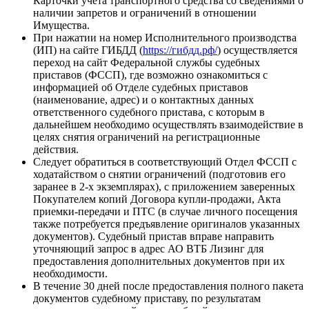
Карточки учета транспортного средства со сведениями о
наличии запретов и ограничений в отношении
Имущества.
При нажатии на номер Исполнительного производства
(ИП) на сайте ГИБДД (
https://гибдд.рф/
) осуществляется
переход на сайт Федеральной службы судебных
приставов (ФССП), где возможно ознакомиться с
информацией об Отделе судебных приставов
(наименование, адрес) и о контактных данных
ответственного судебного пристава, с которым в
дальнейшем необходимо осуществлять взаимодействие в
целях снятия ограничений на регистрационные
действия.
Следует обратиться в соответствующий Отдел ФССП с
ходатайством о снятии ограничений (подготовив его
заранее в 2-х экземплярах), с приложением заверенных
Покупателем копий Договора купли-продажи, Акта
приемки-передачи и ПТС (в случае личного посещения
также потребуется предъявление оригиналов указанных
документов). Судебный пристав вправе направить
уточняющий запрос в адрес АО ВТБ Лизинг для
предоставления дополнительных документов при их
необходимости.
В течение 30 дней после предоставления полного пакета
документов судебному приставу, по результатам