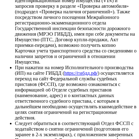
идентификационный номер Имущества (VIN) и
запросив проверку в разделе «Проверка автомобиля»
(подраздел «Проверка наличия ограничений»). Также
посредством личного посещения Межрайонного
регистрационно-экзаменационного отдела
Государственной инспекции безопасности дорожного
движения (МРЭО ГИБДД), имея при себе документы на
Имущество (ПТС, Договор купли-продажи, Акт
приемки-передачи), возможно получить копию
Карточки учета транспортного средства со сведениями о
наличии запретов и ограничений в отношении
Имущества.
При нажатии на номер Исполнительного производства
(ИП) на сайте ГИБДД (
https://гибдд.рф/
) осуществляется
переход на сайт Федеральной службы судебных
приставов (ФССП), где возможно ознакомиться с
информацией об Отделе судебных приставов
(наименование, адрес) и о контактных данных
ответственного судебного пристава, с которым в
дальнейшем необходимо осуществлять взаимодействие в
целях снятия ограничений на регистрационные
действия.
Следует обратиться в соответствующий Отдел ФССП с
ходатайством о снятии ограничений (подготовив его
заранее в 2-х экземплярах), с приложением заверенных