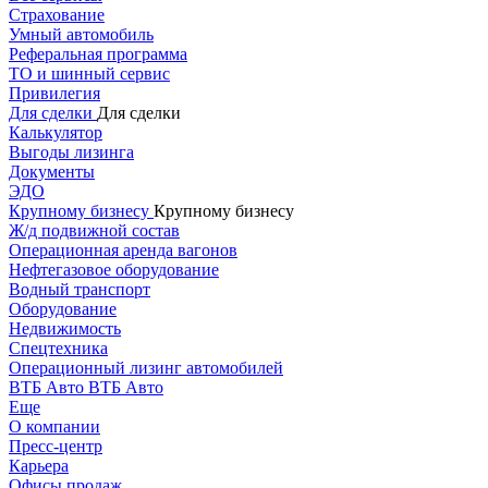
Страхование
Умный автомобиль
Реферальная программа
ТО и шинный сервис
Привилегия
Для сделки
Для сделки
Калькулятор
Выгоды лизинга
Документы
ЭДО
Крупному бизнесу
Крупному бизнесу
Ж/д подвижной состав
Операционная аренда вагонов
Нефтегазовое оборудование
Водный транспорт
Оборудование
Недвижимость
Спецтехника
Операционный лизинг автомобилей
ВТБ Авто
ВТБ Авто
Еще
О компании
Пресс-центр
Карьера
Офисы продаж