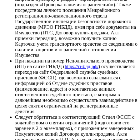
(подраздел «Проверка наличия ограничений»). Также
посредством личного посещения Межрайонного
регистрационно-экзаменационного отдела
Государственной инспекции безопасности дорожного
движения (МРЭО ГИБДД), имея при себе документы на
Имущество (ПТС, Договор купли-продажи, Акт
приемки-передачи), возможно получить копию
Карточки учета транспортного средства со сведениями о
наличии запретов и ограничений в отношении
Имущества.
При нажатии на номер Исполнительного производства
(ИП) на сайте ГИБДД (
https://гибдд.рф/
) осуществляется
переход на сайт Федеральной службы судебных
приставов (ФССП), где возможно ознакомиться с
информацией об Отделе судебных приставов
(наименование, адрес) и о контактных данных
ответственного судебного пристава, с которым в
дальнейшем необходимо осуществлять взаимодействие в
целях снятия ограничений на регистрационные
действия.
Следует обратиться в соответствующий Отдел ФССП с
ходатайством о снятии ограничений (подготовив его
заранее в 2-х экземплярах), с приложением заверенных
Покупателем копий Договора купли-продажи, Акта
приемки-передачи и ПТС (в случае личного посещения