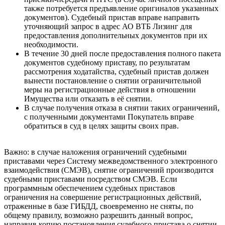
также потребуется предъявление оригиналов указанных
документов). Судебный пристав вправе направить
уточняющий запрос в адрес АО ВТБ Лизинг для
предоставления дополнительных документов при их
необходимости.
В течение 30 дней после предоставления полного пакета
документов судебному приставу, по результатам
рассмотрения ходатайства, судебный пристав должен
вынести постановление о снятии ограничительной
меры на регистрационные действия в отношении
Имущества или отказать в её снятии.
В случае получения отказа в снятии таких ограничений,
с полученными документами Покупатель вправе
обратиться в суд в целях защиты своих прав.
Важно: в случае наложения ограничений судебными
приставами через Систему межведомственного электронного
взаимодействия (СМЭВ), снятие ограничений производится
судебными приставами посредством СМЭВ. Если
программным обеспечением судебных приставов
ограничения на совершение регистрационных действий,
отраженные в базе ГИБДД, своевременно не сняты, по
общему правилу, возможно разрешить данный вопрос,
направив копию постановления судебного пристава о снятии