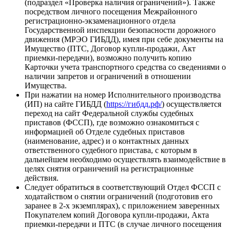
(подраздел «Проверка наличия ограничений»). Также
посредством личного посещения Межрайонного
регистрационно-экзаменационного отдела
Государственной инспекции безопасности дорожного
движения (МРЭО ГИБДД), имея при себе документы на
Имущество (ПТС, Договор купли-продажи, Акт
приемки-передачи), возможно получить копию
Карточки учета транспортного средства со сведениями о
наличии запретов и ограничений в отношении
Имущества.
При нажатии на номер Исполнительного производства
(ИП) на сайте ГИБДД (
https://гибдд.рф/
) осуществляется
переход на сайт Федеральной службы судебных
приставов (ФССП), где возможно ознакомиться с
информацией об Отделе судебных приставов
(наименование, адрес) и о контактных данных
ответственного судебного пристава, с которым в
дальнейшем необходимо осуществлять взаимодействие в
целях снятия ограничений на регистрационные
действия.
Следует обратиться в соответствующий Отдел ФССП с
ходатайством о снятии ограничений (подготовив его
заранее в 2-х экземплярах), с приложением заверенных
Покупателем копий Договора купли-продажи, Акта
приемки-передачи и ПТС (в случае личного посещения