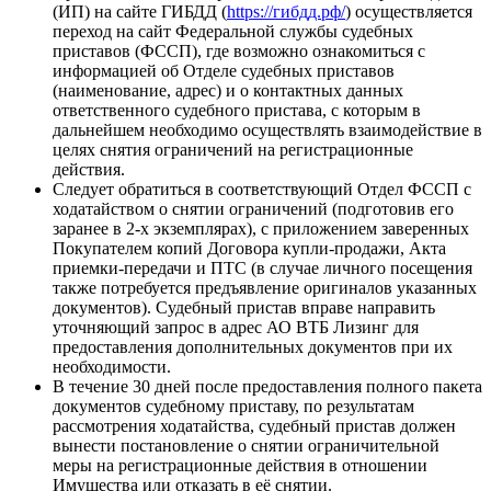
(ИП) на сайте ГИБДД (
https://гибдд.рф/
) осуществляется
переход на сайт Федеральной службы судебных
приставов (ФССП), где возможно ознакомиться с
информацией об Отделе судебных приставов
(наименование, адрес) и о контактных данных
ответственного судебного пристава, с которым в
дальнейшем необходимо осуществлять взаимодействие в
целях снятия ограничений на регистрационные
действия.
Следует обратиться в соответствующий Отдел ФССП с
ходатайством о снятии ограничений (подготовив его
заранее в 2-х экземплярах), с приложением заверенных
Покупателем копий Договора купли-продажи, Акта
приемки-передачи и ПТС (в случае личного посещения
также потребуется предъявление оригиналов указанных
документов). Судебный пристав вправе направить
уточняющий запрос в адрес АО ВТБ Лизинг для
предоставления дополнительных документов при их
необходимости.
В течение 30 дней после предоставления полного пакета
документов судебному приставу, по результатам
рассмотрения ходатайства, судебный пристав должен
вынести постановление о снятии ограничительной
меры на регистрационные действия в отношении
Имущества или отказать в её снятии.