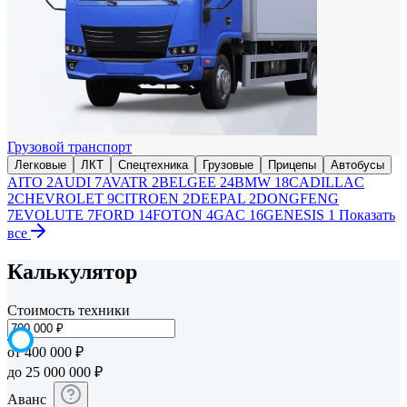
Грузовой транспорт
Легковые
ЛКТ
Спецтехника
Грузовые
Прицепы
Автобусы
AITO
2
AUDI
7
AVATR
2
BELGEE
24
BMW
18
CADILLAC
2
CHEVROLET
9
CITROEN
2
DEEPAL
2
DONGFENG
7
EVOLUTE
7
FORD
14
FOTON
4
GAC
16
GENESIS
1
Показать
все
Калькулятор
Стоимость техники
от 400 000 ₽
до 25 000 000 ₽
Аванс