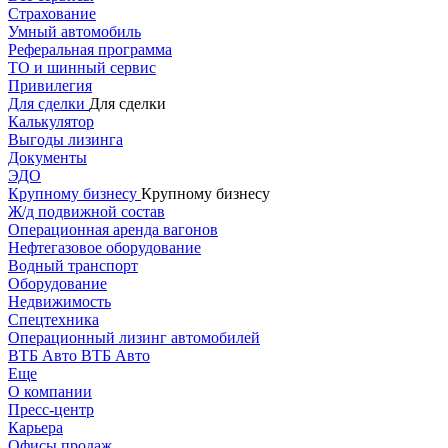
Страхование
Умный автомобиль
Реферальная программа
ТО и шинный сервис
Привилегия
Для сделки
Для сделки
Калькулятор
Выгоды лизинга
Документы
ЭДО
Крупному бизнесу
Крупному бизнесу
Ж/д подвижной состав
Операционная аренда вагонов
Нефтегазовое оборудование
Водный транспорт
Оборудование
Недвижимость
Спецтехника
Операционный лизинг автомобилей
ВТБ Авто
ВТБ Авто
Еще
О компании
Пресс-центр
Карьера
Офисы продаж