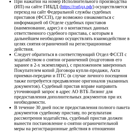
При нажатии на номер Исполнительного производства
(ИП) на сайте ГИБДД (
https://гибдд.рф/
) осуществляется
переход на сайт Федеральной службы судебных
приставов (ФССП), где возможно ознакомиться с
информацией об Отделе судебных приставов
(наименование, адрес) и о контактных данных
ответственного судебного пристава, с которым в
дальнейшем необходимо осуществлять взаимодействие в
целях снятия ограничений на регистрационные
действия.
Следует обратиться в соответствующий Отдел ФССП с
ходатайством о снятии ограничений (подготовив его
заранее в 2-х экземплярах), с приложением заверенных
Покупателем копий Договора купли-продажи, Акта
приемки-передачи и ПТС (в случае личного посещения
также потребуется предъявление оригиналов указанных
документов). Судебный пристав вправе направить
уточняющий запрос в адрес АО ВТБ Лизинг для
предоставления дополнительных документов при их
необходимости.
В течение 30 дней после предоставления полного пакета
документов судебному приставу, по результатам
рассмотрения ходатайства, судебный пристав должен
вынести постановление о снятии ограничительной
меры на регистрационные действия в отношении