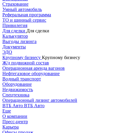
Страхование
Умный автомобиль
Реферальная программа
ТО и шинный сервис
Привилегия
Для сделки
Для сделки
Калькулятор
Выгоды лизинга
Документы
ЭДО
Крупному бизнесу
Крупному бизнесу
Ж/д подвижной состав
Операционная аренда вагонов
Нефтегазовое оборудование
Водный транспорт
Оборудование
Недвижимость
Спецтехника
Операционный лизинг автомобилей
ВТБ Авто
ВТБ Авто
Еще
О компании
Пресс-центр
Карьера
Офисы продаж