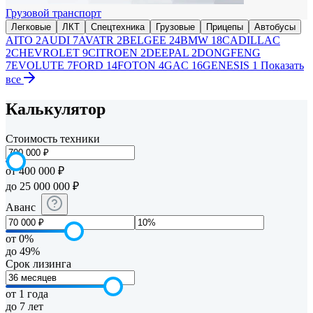
Грузовой транспорт
Легковые
ЛКТ
Спецтехника
Грузовые
Прицепы
Автобусы
AITO
2
AUDI
7
AVATR
2
BELGEE
24
BMW
18
CADILLAC
2
CHEVROLET
9
CITROEN
2
DEEPAL
2
DONGFENG
7
EVOLUTE
7
FORD
14
FOTON
4
GAC
16
GENESIS
1
Показать
все
Калькулятор
Стоимость техники
от 400 000 ₽
до 25 000 000 ₽
Аванс
от 0%
до 49%
Срок лизинга
от 1 года
до 7 лет