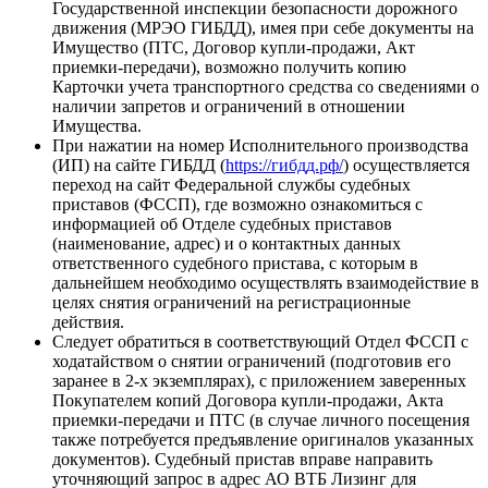
Государственной инспекции безопасности дорожного
движения (МРЭО ГИБДД), имея при себе документы на
Имущество (ПТС, Договор купли-продажи, Акт
приемки-передачи), возможно получить копию
Карточки учета транспортного средства со сведениями о
наличии запретов и ограничений в отношении
Имущества.
При нажатии на номер Исполнительного производства
(ИП) на сайте ГИБДД (
https://гибдд.рф/
) осуществляется
переход на сайт Федеральной службы судебных
приставов (ФССП), где возможно ознакомиться с
информацией об Отделе судебных приставов
(наименование, адрес) и о контактных данных
ответственного судебного пристава, с которым в
дальнейшем необходимо осуществлять взаимодействие в
целях снятия ограничений на регистрационные
действия.
Следует обратиться в соответствующий Отдел ФССП с
ходатайством о снятии ограничений (подготовив его
заранее в 2-х экземплярах), с приложением заверенных
Покупателем копий Договора купли-продажи, Акта
приемки-передачи и ПТС (в случае личного посещения
также потребуется предъявление оригиналов указанных
документов). Судебный пристав вправе направить
уточняющий запрос в адрес АО ВТБ Лизинг для