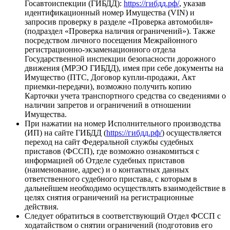
Госавтоиспекции (ГИБДД):
https://гибдд.рф/
, указав
идентификационный номер Имущества (VIN) и
запросив проверку в разделе «Проверка автомобиля»
(подраздел «Проверка наличия ограничений»). Также
посредством личного посещения Межрайонного
регистрационно-экзаменационного отдела
Государственной инспекции безопасности дорожного
движения (МРЭО ГИБДД), имея при себе документы на
Имущество (ПТС, Договор купли-продажи, Акт
приемки-передачи), возможно получить копию
Карточки учета транспортного средства со сведениями о
наличии запретов и ограничений в отношении
Имущества.
При нажатии на номер Исполнительного производства
(ИП) на сайте ГИБДД (
https://гибдд.рф/
) осуществляется
переход на сайт Федеральной службы судебных
приставов (ФССП), где возможно ознакомиться с
информацией об Отделе судебных приставов
(наименование, адрес) и о контактных данных
ответственного судебного пристава, с которым в
дальнейшем необходимо осуществлять взаимодействие в
целях снятия ограничений на регистрационные
действия.
Следует обратиться в соответствующий Отдел ФССП с
ходатайством о снятии ограничений (подготовив его