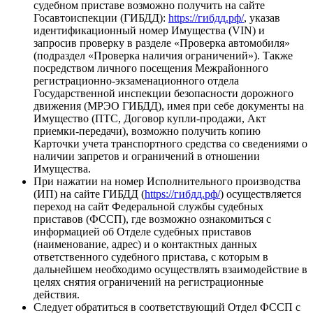
судебном приставе возможно получить на сайте
Госавтоиспекции (ГИБДД):
https://гибдд.рф/
, указав
идентификационный номер Имущества (VIN) и
запросив проверку в разделе «Проверка автомобиля»
(подраздел «Проверка наличия ограничений»). Также
посредством личного посещения Межрайонного
регистрационно-экзаменационного отдела
Государственной инспекции безопасности дорожного
движения (МРЭО ГИБДД), имея при себе документы на
Имущество (ПТС, Договор купли-продажи, Акт
приемки-передачи), возможно получить копию
Карточки учета транспортного средства со сведениями о
наличии запретов и ограничений в отношении
Имущества.
При нажатии на номер Исполнительного производства
(ИП) на сайте ГИБДД (
https://гибдд.рф/
) осуществляется
переход на сайт Федеральной службы судебных
приставов (ФССП), где возможно ознакомиться с
информацией об Отделе судебных приставов
(наименование, адрес) и о контактных данных
ответственного судебного пристава, с которым в
дальнейшем необходимо осуществлять взаимодействие в
целях снятия ограничений на регистрационные
действия.
Следует обратиться в соответствующий Отдел ФССП с