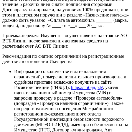
течение 5 рабочих дней с даты подписания сторонами
Договора купли-продажи, на условиях 100% предоплаты, при
этом в платежном поручении в разделе «Назначение платежа»
должно быть указано: «Оплата за автомобиль _______ (марка,
модель), по договору № ____ от «__» ___ 20__ г.».
Приемка-передача Имущества осуществляется на стоянке АО
ВТБ Лизинг после зачисления денежных средств на
расчетный счет АО ВТБ Лизинг.
Рекомендация по снятию ограничений на регистрационные
действия в отношении Имущества
Информацию о количестве и дате наложения
ограничений, номере исполнительного производства и
судебном приставе возможно получить на сайте
Госавтоиспекции (ГИБДД):
https://гибдд.рф/
, указав
идентификационный номер Имущества (VIN) и
запросив проверку в разделе «Проверка автомобиля»
(подраздел «Проверка наличия ограничений»). Также
посредством личного посещения Межрайонного
регистрационно-экзаменационного отдела
Государственной инспекции безопасности дорожного
движения (МРЭО ГИБДД), имея при себе документы на
Имущество (ПТС, Договор купли-продажи, Акт