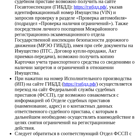
судебном приставе возможно получить на сайте
Госавтоиспекции (ГИБДД):
https://гибдд.рф/
, указав
идентификационный номер Имущества (VIN) и
запросив проверку в разделе «Проверка автомобиля»
(подраздел «Проверка наличия ограничений»). Также
посредством личного посещения Межрайонного
регистрационно-экзаменационного отдела
Государственной инспекции безопасности дорожного
движения (МРЭО ГИБДД), имея при себе документы на
Имущество (ПТС, Договор купли-продажи, Акт
приемки-передачи), возможно получить копию
Карточки учета транспортного средства со сведениями о
наличии запретов и ограничений в отношении
Имущества.
При нажатии на номер Исполнительного производства
(ИП) на сайте ГИБДД (
https://гибдд.рф/
) осуществляется
переход на сайт Федеральной службы судебных
приставов (ФССП), где возможно ознакомиться с
информацией об Отделе судебных приставов
(наименование, адрес) и о контактных данных
ответственного судебного пристава, с которым в
дальнейшем необходимо осуществлять взаимодействие в
целях снятия ограничений на регистрационные
действия.
Следует обратиться в соответствующий Отдел ФССП с