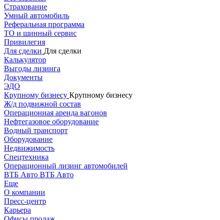
Страхование
Умный автомобиль
Реферальная программа
ТО и шинный сервис
Привилегия
Для сделки
Для сделки
Калькулятор
Выгоды лизинга
Документы
ЭДО
Крупному бизнесу
Крупному бизнесу
Ж/д подвижной состав
Операционная аренда вагонов
Нефтегазовое оборудование
Водный транспорт
Оборудование
Недвижимость
Спецтехника
Операционный лизинг автомобилей
ВТБ Авто
ВТБ Авто
Еще
О компании
Пресс-центр
Карьера
Офисы продаж