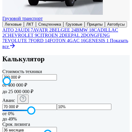
Грузовой транспорт
Легковые
ЛКТ
Спецтехника
Грузовые
Прицепы
Автобусы
AITO
2
AUDI
7
AVATR
2
BELGEE
24
BMW
18
CADILLAC
2
CHEVROLET
9
CITROEN
2
DEEPAL
2
DONGFENG
7
EVOLUTE
7
FORD
14
FOTON
4
GAC
16
GENESIS
1
Показать
все
Калькулятор
Стоимость техники
от 400 000 ₽
до 25 000 000 ₽
Аванс
от 0%
до 49%
Срок лизинга