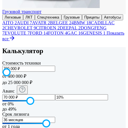
Грузовой транспорт
Легковые
ЛКТ
Спецтехника
Грузовые
Прицепы
Автобусы
AITO
2
AUDI
7
AVATR
2
BELGEE
24
BMW
18
CADILLAC
2
CHEVROLET
9
CITROEN
2
DEEPAL
2
DONGFENG
7
EVOLUTE
7
FORD
14
FOTON
4
GAC
16
GENESIS
1
Показать
все
Калькулятор
Стоимость техники
от 400 000 ₽
до 25 000 000 ₽
Аванс
от 0%
до 49%
Срок лизинга
от 1 года